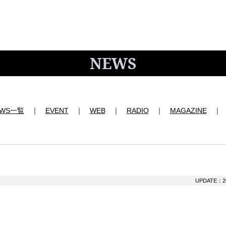
NEWS
EWS一覧
｜
EVENT
｜
WEB
｜
RADIO
｜
MAGAZINE
」
UPDATE：20