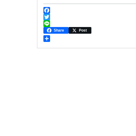
F
a
T
c
w
L
Share
Post
e
i
i
b
t
n
共
o
t
e
有
o
e
k
r