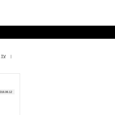
｜
TV
｜
16.06.12