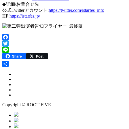
◆詳細/お問合せ先
公式Twitterアカウント:
https://twitter.com/istarfes_info
HP:
https://istarfes.jp/
Facebook
Twitter
Line
Share
Post
共
有
Copyright © ROOT FIVE