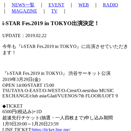
｜
NEWS一覧
｜
EVENT
｜
WEB
｜
RADIO
｜
MAGAZINE
｜
TV
｜
i-STAR Fes.2019 in TOKYO出演決定！
UPDATE：2019.02.22
今年も『i-STAR Fes.2019 in TOKYO』に出演させていただき
ます！
『i-STAR Fes.2019 in TOKYO』 渋谷サーキット公演
2019年3月29日(金)
OPEN 14:00/START 15:00
TSUTAYA O-EAST/O-WEST/O-Crest/O-nest/duo MUSIC
EXCHANGE/club asia/Glad/VUENOS/7th FLOOR/LOFT 9
◆TICKET
6500円(税込み)+1D
超速先行チケット(抽選・一人四枚まで)申し込み期間
1月9日20:00～1月20日23:59
LINE TICKET:
https://ticket.line.me/