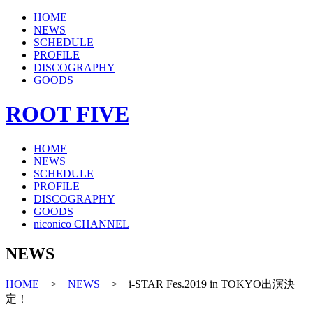
HOME
NEWS
SCHEDULE
PROFILE
DISCOGRAPHY
GOODS
ROOT FIVE
HOME
NEWS
SCHEDULE
PROFILE
DISCOGRAPHY
GOODS
niconico CHANNEL
NEWS
HOME
>
NEWS
> i-STAR Fes.2019 in TOKYO出演決
定！