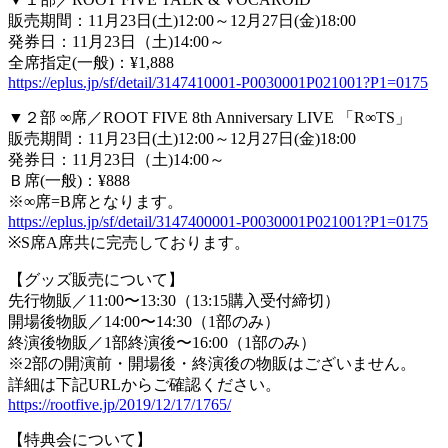
販売期間：11月23日(土)12:00～12月27日(金)18:00
発券日：11月23日（土)14:00～
全席指定(一般)：¥1,888
https://eplus.jp/sf/detail/3147410001-P0030001P021001?P1=0175
▼２部 ∞席／ROOT FIVE 8th Anniversary LIVE 「R∞TS」
販売期間：11月23日(土)12:00～12月27日(金)18:00
発券日：11月23日（土)14:00～
Ｂ席(一般)：¥888
※∞席=B席となります。
https://eplus.jp/sf/detail/3147400001-P0030001P021001?P1=0175
※S席A席共に完売しております。
【グッズ販売について】
先行物販／11:00〜13:30（13:15購入受付締切）
開場後物販／14:00〜14:30（1部のみ）
終演後物販／1部終演後〜16:00（1部のみ）
※2部の開演前・開場後・終演後の物販はございません。
詳細は下記URLからご確認ください。
https://rootfive.jp/2019/12/17/1765/
【特典会について】