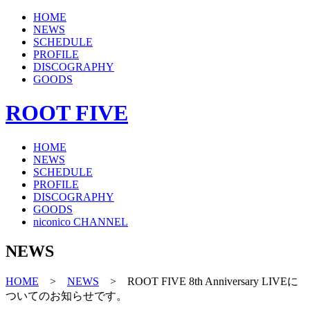
HOME
NEWS
SCHEDULE
PROFILE
DISCOGRAPHY
GOODS
ROOT FIVE
HOME
NEWS
SCHEDULE
PROFILE
DISCOGRAPHY
GOODS
niconico CHANNEL
NEWS
HOME
>
NEWS
> ROOT FIVE 8th Anniversary LIVEに
ついてのお知らせです。