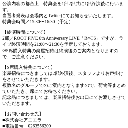
公演内容の都合上、特典会を1部2部共に1部終演後に行いま
す。
当選者発表は会場内とTwitterにてお知らせいたします。
特典会時間／15:30〜16:30（予定）
【終演時間について】
2部／ROOT FIVE 8th Anniversary LIVE「R∞TS」ですが、ラ
イブ終演時間を21:00〜21:30を予定しております。
※S席購入特典の楽屋招待は終演後のご案内となりますの
で、ご注意ください。
【S席購入特典について】
楽屋招待につきましては2部終演後、スタッフよりお声掛け
をさせていただきます。
複数名のグループでのご案内となりますので、荷物等まとめ
ていただき、席にてお待ちください。
記念品につきましては、楽屋招待後お出口にてお渡しさせて
いただきます。
【お問い合わせ先】
■株式会社アニエラ
■電話番号 0263556209